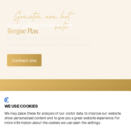
Genieten aan het
water
Jouw gelegenheid aan de
Bergse Plas
Van vergadering tot feest: wij regelen
alles, zodat jij alleen hoeft te genieten van
het uitzicht.
Contact ons
Contact
Volg ons
Straatweg 99
Instagram
WE USE COOKIES
3054 AB Rotterdam
LinkedIn
We may place these for analysis of our visitor data, to improve our website,
+31 (0)10 422 00 11
Facebook
show personalised content and to give you a great website experience. For
more information about the cookies we use open the settings.
info@lommerrijk.nl
©
2026
Lommerrijk
Algemene voorwaarden
Cookies
Blogs