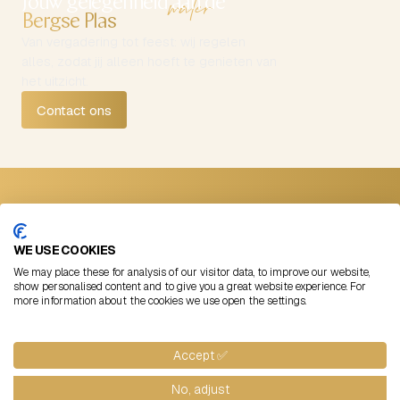
Jouw gelegenheid aan de
Bergse Plas
Van vergadering tot feest: wij regelen
alles, zodat jij alleen hoeft te genieten van
het uitzicht.
Contact ons
Contact
Volg ons
Straatweg 99
Instagram
WE USE COOKIES
3054 AB Rotterdam
LinkedIn
We may place these for analysis of our visitor data, to improve our website,
+31 (0)10 422 00 11
Facebook
show personalised content and to give you a great website experience. For
more information about the cookies we use open the settings.
info@lommerrijk.nl
©
2026
Lommerrijk
Algemene voorwaarden
Cookies
Blogs
Website door: Flabbergasted
Accept ✅
No, adjust