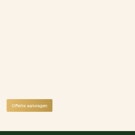
Offerte aanvragen